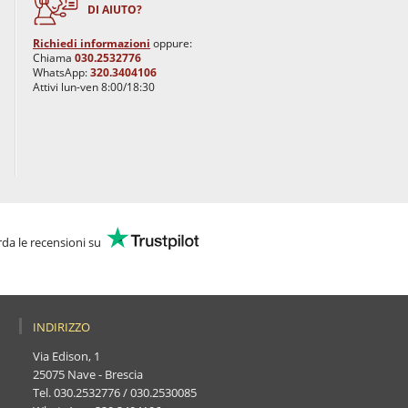
DI AIUTO?
Richiedi informazioni
oppure:
Chiama
030.2532776
WhatsApp:
320.3404106
Attivi lun-ven 8:00/18:30
da le recensioni su
INDIRIZZO
Via Edison, 1
25075 Nave - Brescia
Tel.
030.2532776
/
030.2530085