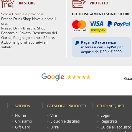
IN STORE
PROTETTO
Solo a Brescia e provincia
I TUOI PAGAMENTI SONO SICURI!
Presso Drink Shop Nave > entro 1
ora.
Presso Drink Brescia, Shop
Poncarale, Rovato, Desenzano del
Garda, Puegnago > entro 24 ore.
Attivo nei giorni lavorativi e il
Paga in 3 rate senza
sabato.
interessi con PayPal
per
acquisti da € 30 a € 2000
Guar
L'AZIENDA
CATALOGO PRODOTTI
I TUOI ACQUISTI
Home
Vini
Login
Chi siamo
Liquori e distillati
Registrati
Gift Card
Birre
Guida all'acquisto