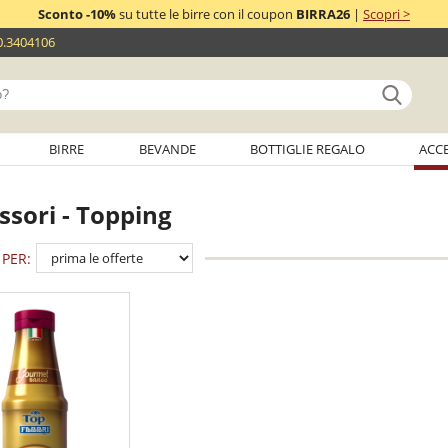
Sconto -10%
su tutte le birre con il coupon
BIRRA26
|
Scopri >
0.3404106
BIRRE
BEVANDE
BOTTIGLIE REGALO
ACC
ssori - Topping
PER: