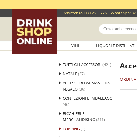
Assistenza
:
030.2532776
| WhatsApp:
32
VINI
LIQUORI E DISTILLATI
Acce
TUTTI GLI ACCESSORI
(421)
NATALE
(27)
ORDINA 
ACCESSORI BARMAN E DA
REGALO
(36)
CONFEZIONI E IMBALLAGGI
(46)
BICCHIERI E
MERCHANDISING
(311)
TOPPING
(1)