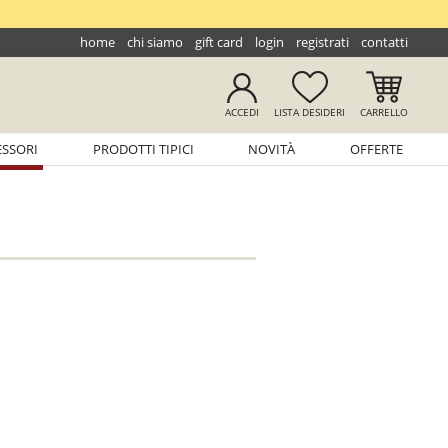
home
chi siamo
gift card
login
registrati
contatti
ACCEDI
LISTA
DESIDERI
CARRELLO
ESSORI
PRODOTTI TIPICI
NOVITÀ
OFFERTE