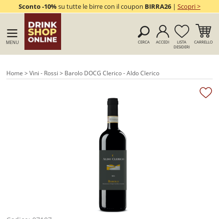
Sconto -10%
su tutte le birre con il coupon
BIRRA26
|
Scopri >
MENU
CERCA
ACCEDI
LISTA
CARRELLO
DESIDERI
Home
>
Vini - Rossi
> Barolo DOCG Clerico - Aldo Clerico