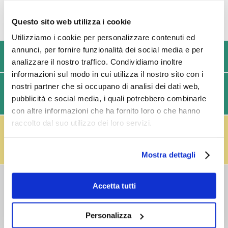
Questo sito web utilizza i cookie
Utilizziamo i cookie per personalizzare contenuti ed
annunci, per fornire funzionalità dei social media e per
USIAMO SOLO IMBALLAGGI RESISTENTI ED ECOLOGICI
analizzare il nostro traffico. Condividiamo inoltre
informazioni sul modo in cui utilizza il nostro sito con i
nostri partner che si occupano di analisi dei dati web,
SPEDIZIONI VELOCI IN 24/48/72 ORE (GIORNI
pubblicità e social media, i quali potrebbero combinarle
LAVORATIVI)
con altre informazioni che ha fornito loro o che hanno
raccolto dal suo utilizzo dei loro servizi.
IL RESO FUSTI TI PREMIA!
Effettua il reso dei vuoti dei fusti Perfect Draft
(almeno 3 fusti) e ricevi un buono da € 5,00 per ogni
fusto,
clicca qui
.
Mostra dettagli
COSTI DI
Accetta tutti
SPEDIZIONE
Consegna standard > € 6,90
Personalizza
Isole > € 8,90
GRATIS
sopra € 59,00