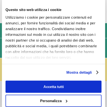
Questo sito web utilizza i cookie
Utilizziamo i cookie per personalizzare contenuti ed
annunci, per fornire funzionalità dei social media e per
analizzare il nostro traffico. Condividiamo inoltre
USIAMO SOLO IMBALLAGGI RESISTENTI ED ECOLOGICI
informazioni sul modo in cui utilizza il nostro sito con i
nostri partner che si occupano di analisi dei dati web,
SPEDIZIONI VELOCI IN 24/48/72 ORE (GIORNI
pubblicità e social media, i quali potrebbero combinarle
con altre informazioni che ha fornito loro o che hanno
LAVORATIVI)
raccolto dal suo utilizzo dei loro servizi.
IL RESO FUSTI TI PREMIA!
Effettua il reso dei vuoti dei fusti Perfect Draft
(almeno 3 fusti) e ricevi un buono da € 5,00 per ogni
Mostra dettagli
fusto,
clicca qui
.
Accetta tutti
COSTI DI
SPEDIZIONE
Consegna standard > € 6,90
Personalizza
Isole > € 8,90