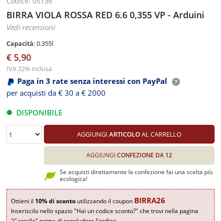
Codice: 05136
BIRRA VIOLA ROSSA RED 6.6 0,355 VP - Arduini
Vedi recensioni
Capacità
: 0.355l
€ 5,90
IVA 22% inclusa
Paga in 3 rate senza interessi con PayPal
per acquisti da € 30 a € 2000
DISPONIBILE
AGGIUNGI
ARTICOLO
AL CARRELLO
AGGIUNGI
CONFEZIONE DA 12
Se acquisti direttamente la confezione fai una scelta più
ecologica!
BIRRA26
Ottieni il
10% di sconto
utilizzando il coupon
Inseriscilo nello spazio "Hai un codice sconto?" che trovi nella pagina
"Carrello" prima di concludere l'ordine.