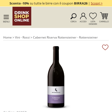
Sconto -10%
su tutte le birre con il coupon
BIRRA26
|
Scopri >
MENU
CERCA
ACCEDI
LISTA
CARRELLO
DESIDERI
Home
>
Vini - Rossi
> Cabernet Riserva Rottensteiner - Rottensteiner