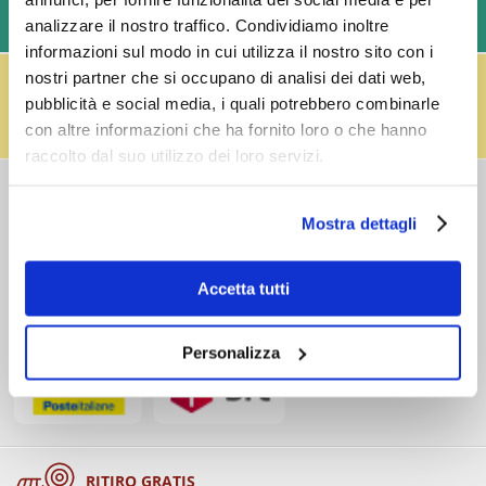
analizzare il nostro traffico. Condividiamo inoltre
LAVORATIVI)
informazioni sul modo in cui utilizza il nostro sito con i
IL RESO FUSTI TI PREMIA!
nostri partner che si occupano di analisi dei dati web,
Effettua il reso dei vuoti dei fusti Perfect Draft
pubblicità e social media, i quali potrebbero combinarle
(almeno 3 fusti) e ricevi un buono da € 5,00 per ogni
con altre informazioni che ha fornito loro o che hanno
fusto,
clicca qui
.
raccolto dal suo utilizzo dei loro servizi.
COSTI DI
SPEDIZIONE
Mostra dettagli
Consegna standard > € 6,90
Isole > € 8,90
Accetta tutti
GRATIS
sopra € 59,00
Ordine minimo € 20,00
Personalizza
RITIRO GRATIS