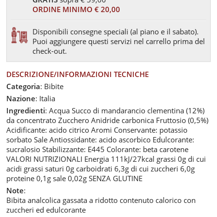
ORDINE MINIMO € 20,00
Disponibili consegne speciali (al piano e il sabato).
Puoi aggiungere questi servizi nel carrello prima del
check-out.
DESCRIZIONE/INFORMAZIONI TECNICHE
Categoria
: Bibite
Nazione
: Italia
Ingredienti
: Acqua Succo di mandarancio clementina (12%)
da concentrato Zucchero Anidride carbonica Fruttosio (0,5%)
Acidificante: acido citrico Aromi Conservante: potassio
sorbato Sale Antiossidante: acido ascorbico Edulcorante:
sucralosio Stabilizzante: E445 Colorante: beta carotene
VALORI NUTRIZIONALI Energia 111kJ/27kcal grassi 0g di cui
acidi grassi saturi 0g carboidrati 6,3g di cui zuccheri 6,0g
proteine 0,1g sale 0,02g SENZA GLUTINE
Note
:
Bibita analcolica gassata a ridotto contenuto calorico con
zuccheri ed edulcorante