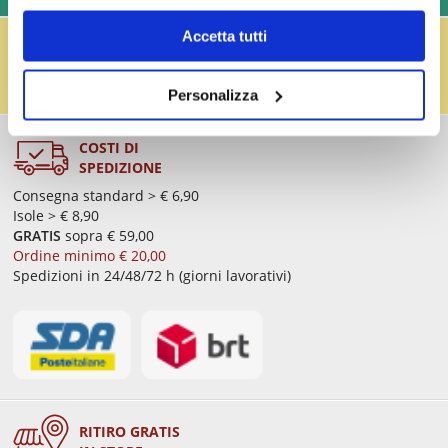
IL RESO FUSTI TI PREMIA!
Accetta tutti
Effettua il reso dei vuoti dei fusti Perfect Draft
(almeno 3 fusti) e ricevi un buono da € 5,00 per ogni
fusto,
clicca qui
.
Personalizza
COSTI DI
SPEDIZIONE
Consegna standard > € 6,90
Isole > € 8,90
GRATIS
sopra € 59,00
Ordine minimo € 20,00
Spedizioni in 24/48/72 h (giorni lavorativi)
RITIRO GRATIS