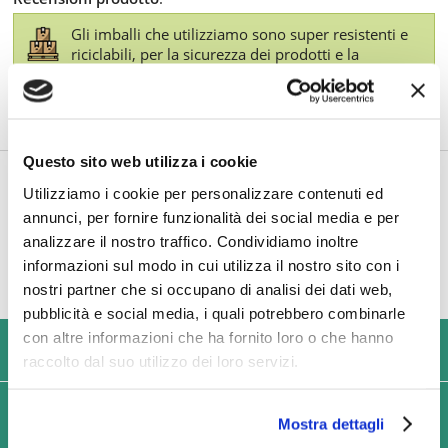
Gli imballi che utilizziamo sono super resistenti e
riciclabili, per la sicurezza dei prodotti e la
doverosa sostenibilità ambientale. Inoltre, per le
consegne più consistenti, utilizziamo pallet in
cartone ecologico al posto di quelli in legno.
Questo sito web utilizza i cookie
TI POTREBBE INTERESSARE ANCHE
Utilizziamo i cookie per personalizzare contenuti ed
annunci, per fornire funzionalità dei social media e per
analizzare il nostro traffico. Condividiamo inoltre
informazioni sul modo in cui utilizza il nostro sito con i
nostri partner che si occupano di analisi dei dati web,
pubblicità e social media, i quali potrebbero combinarle
con altre informazioni che ha fornito loro o che hanno
USIAMO SOLO IMBALLAGGI RESISTENTI ED ECOLOGICI
raccolto dal suo utilizzo dei loro servizi.
SPEDIZIONI VELOCI IN 24/48/72 ORE (GIORNI
Mostra dettagli
LAVORATIVI)