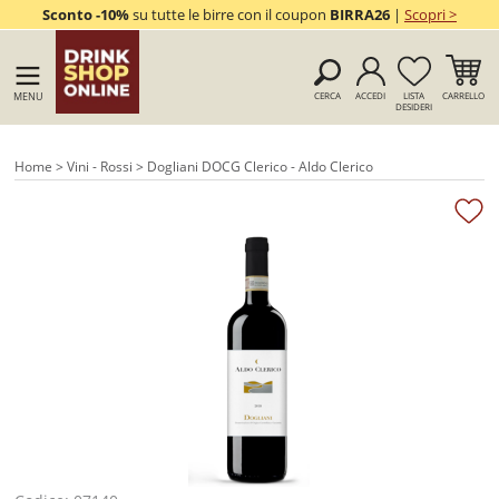
Sconto -10%
su tutte le birre con il coupon
BIRRA26
|
Scopri >
MENU
CERCA
ACCEDI
LISTA
CARRELLO
DESIDERI
Home
>
Vini - Rossi
> Dogliani DOCG Clerico - Aldo Clerico