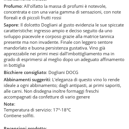
Profumo
: All’olfatto la massa di profumi è notevole,
concentrata e con una varia gamma di sensazioni, con note
floreali e di piccoli frutti rossi
Sapore
: Il dolcetto Dogliani al gusto evidenzia le sue spiccate
caratteristiche: ingresso ampio e deciso seguito da uno
sviluppo piacevole e corposo grazie alla matrice tannica
presente ma non invadente. Finale con leggero sentore
mandorlato e buona persistenza gustativa. Vino già
apprezzabile nei primi mesi dall’imbottigliamento ma in
grado di esprimersi al meglio dopo un adeguato affinamento
in bottiglia
Bicchiere consigliato
: Dogliani DOCG
Abbinamenti suggeriti
: L'eleganza di questo vino lo rende
ideale a ogni abbinamento; dagli antipasti, ai primi saporiti,
alle carni. Non disdegna inoltre formaggi freschi
accompagnati da confetture di vario genere
Note
:
Temperatura di servizio: 17°-18°C
Contiene solfiti.
Recensioni prodotto
: