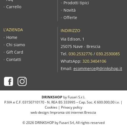
Prodotti tipici
Carrello
Novità
Offerte
L'AZIENDA
INDIRIZZO
Home
Via Edison, 1
Chi siamo
25075 Nave - Brescia
Gift Card
Tel.
030.2532776
/
030.2530085
Contatti
WhatsApp:
320.3404106
Email:
ecommerce@drinkshop.it
DRINKSHOP
by Fusari S.r.l.
P.IVA e C.F. 03150710170 - N. REA BS 333995 – Cap. Soc. € 600.000,00 i.v. |
Cookies
|
Privacy policy
web design:
Impronta siti internet Brescia
©
2026
DRINKSHOP by Fusari Srl, All rights reserved