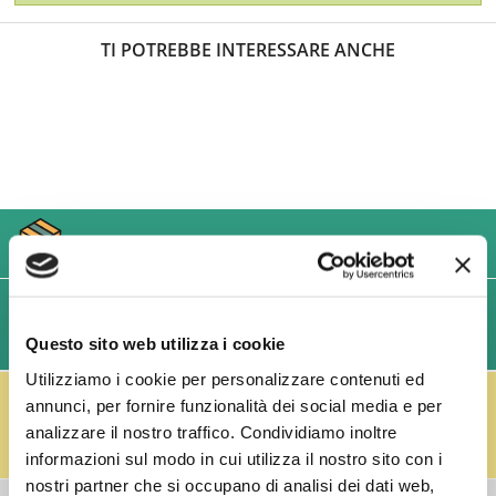
TI POTREBBE INTERESSARE ANCHE
USIAMO SOLO IMBALLAGGI RESISTENTI ED ECOLOGICI
SPEDIZIONI VELOCI IN 24/48/72 ORE (GIORNI
Questo sito web utilizza i cookie
LAVORATIVI)
Utilizziamo i cookie per personalizzare contenuti ed
IL RESO FUSTI TI PREMIA!
annunci, per fornire funzionalità dei social media e per
Effettua il reso dei vuoti dei fusti Perfect Draft
analizzare il nostro traffico. Condividiamo inoltre
(almeno 3 fusti) e ricevi un buono da € 5,00 per ogni
fusto,
clicca qui
.
informazioni sul modo in cui utilizza il nostro sito con i
nostri partner che si occupano di analisi dei dati web,