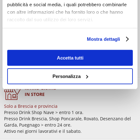
pubblicità e social media, i quali potrebbero combinarle
COSTI DI
SPEDIZIONE
con altre informazioni che ha fornito loro o che hanno
raccolto dal suo utilizzo dei loro servizi.
Consegna standard > € 6,90
Isole > € 8,90
GRATIS
sopra € 59,00
Ordine minimo € 20,00
Mostra dettagli
Accetta tutti
Personalizza
RITIRO GRATIS
IN STORE
Solo a Brescia e provincia
Presso Drink Shop Nave > entro 1 ora.
Presso Drink Brescia, Shop Poncarale, Rovato, Desenzano del
Garda, Puegnago > entro 24 ore.
Attivo nei giorni lavorativi e il sabato.