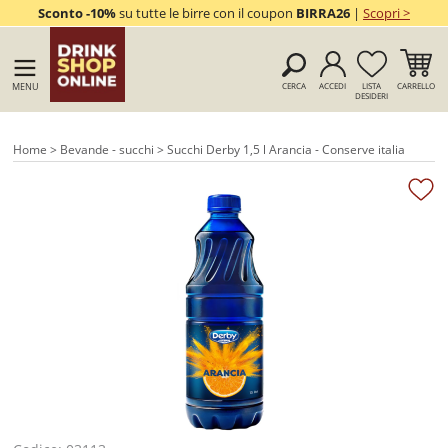
Sconto -10%
su tutte le birre con il coupon
BIRRA26
|
Scopri >
MENU
CERCA
ACCEDI
LISTA
CARRELLO
DESIDERI
Home
>
Bevande - succhi
> Succhi Derby 1,5 l Arancia - Conserve italia