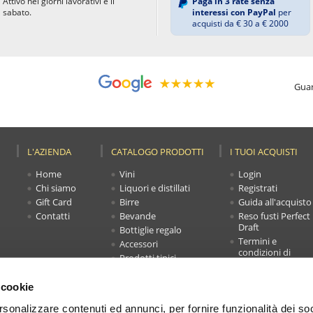
Attivo nei giorni lavorativi e il
Paga in 3 rate senza
sabato.
interessi con PayPal
per
acquisti da € 30 a € 2000
Guar
L'AZIENDA
CATALOGO PRODOTTI
I TUOI ACQUISTI
Home
Vini
Login
Chi siamo
Liquori e distillati
Registrati
Gift Card
Birre
Guida all'acquisto
Contatti
Bevande
Reso fusti Perfect
Draft
Bottiglie regalo
Termini e
Accessori
condizioni di
Prodotti tipici
vendita
Novità
Faq
Offerte
 cookie
Carrello
rsonalizzare contenuti ed annunci, per fornire funzionalità dei soc