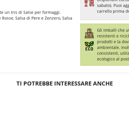
sabato). Puoi ag
carrello prima d
e un tris di Salse per formaggi.
e Rosse, Salsa di Pere e Zenzero, Salsa
Gli imballi che 
resistenti e ricic
prodotti e la dov
ambientale. Inol
consistenti, util
ecologico al post
TI POTREBBE INTERESSARE ANCHE