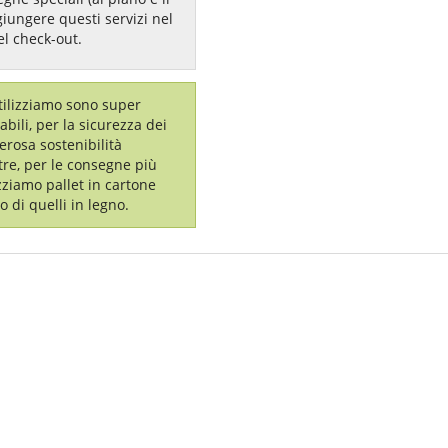
giungere questi servizi nel
el check-out.
utilizziamo sono super
labili, per la sicurezza dei
erosa sostenibilità
tre, per le consegne più
izziamo pallet in cartone
o di quelli in legno.