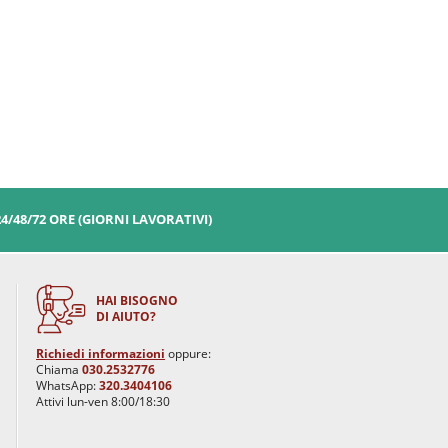
24/48/72 ORE (GIORNI LAVORATIVI)
HAI BISOGNO
DI AIUTO?
Richiedi informazioni
oppure:
Chiama
030.2532776
WhatsApp:
320.3404106
Attivi lun-ven 8:00/18:30