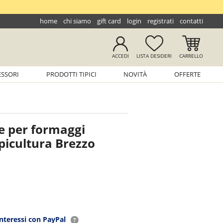
home
chi siamo
gift card
login
registrati
contatti
ACCEDI
LISTA
DESIDERI
CARRELLO
ESSORI
PRODOTTI TIPICI
NOVITÀ
OFFERTE
se per formaggi
picultura Brezzo
interessi con PayPal