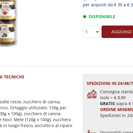
per acquisti da € 30 a € 
DISPONIBILE
AGGIUNGI
I TECNICHE
SPEDIZIONI IN 24/48/
Consegna standa
Isole > € 8,90
ipolle rosse, zucchero di canna,
GRATIS
sopra € 
trico. Ortaggio utilizzato: 150g per
ORDINE MINIMO
00g x 100g), zucchero di canna,
Spedizioni in 24/
e Noci: Mele (120g x 100g), zucchero
 in luogo fresco, asciutto e al riparo
Disponibili conse