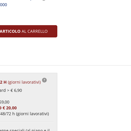
2000
ARTICOLO
AL CARRELLO
72 H
(giorni lavorativi)
rd > € 6,90
59,00
 € 20,00
48/72 h (giorni lavorativi)
gne speciali (al piano e il