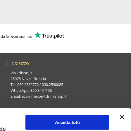
da le recensioni su
INDIRIZZO
Via Edison, 1
25075 Nave - Brescia
Tel.
030.2532776
/
030.2530085
WhatsApp:
320.3404106
Email:
ecommerce@drinkshop.it
Accetta tutti
ial