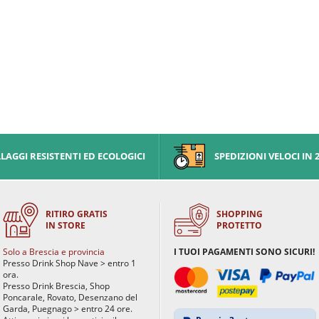
AGGI RESISTENTI ED ECOLOGICI
SPEDIZIONI VELOCI IN 
RITIRO GRATIS
SHOPPING
IN STORE
PROTETTO
Solo a Brescia e provincia
I TUOI PAGAMENTI SONO SICURI!
Presso Drink Shop Nave > entro 1
ora.
Presso Drink Brescia, Shop
Poncarale, Rovato, Desenzano del
Garda, Puegnago > entro 24 ore.