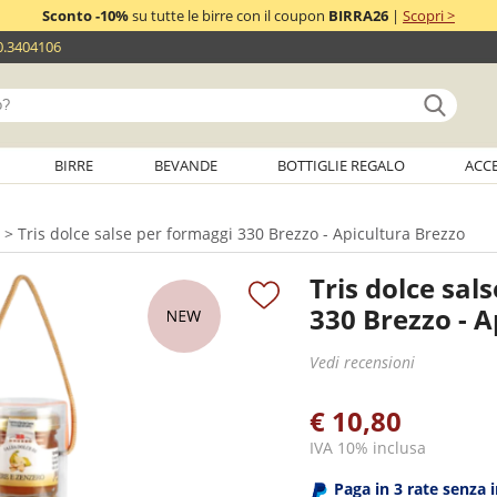
Sconto -10%
su tutte le birre con il coupon
BIRRA26
|
Scopri >
0.3404106
BIRRE
BEVANDE
BOTTIGLIE REGALO
ACC
> Tris dolce salse per formaggi 330 Brezzo - Apicultura Brezzo
Tris dolce sal
330 Brezzo - A
Vedi recensioni
€ 10,80
IVA 10% inclusa
Paga in 3 rate senza 