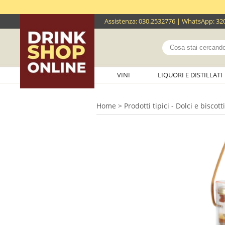
Assistenza
:
030.2532776
| WhatsApp:
32
VINI
LIQUORI E DISTILLATI
Home
>
Prodotti tipici - Dolci e biscotti