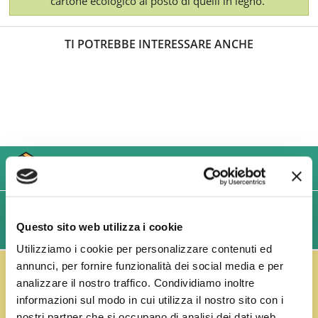
cartone ecologico al posto di quelli in legno.
TI POTREBBE INTERESSARE ANCHE
USIAMO SOLO IMBALLAGGI RESISTENTI ED ECOLOGICI
SPEDIZIONI VELOCI IN 24/48/72 ORE (GIORNI
Questo sito web utilizza i cookie
LAVORATIVI)
Utilizziamo i cookie per personalizzare contenuti ed
IL RESO FUSTI TI PREMIA!
annunci, per fornire funzionalità dei social media e per
Effettua il reso dei vuoti dei fusti Perfect Draft
analizzare il nostro traffico. Condividiamo inoltre
(almeno 3 fusti) e ricevi un buono da € 5,00 per ogni
informazioni sul modo in cui utilizza il nostro sito con i
fusto,
clicca qui
.
nostri partner che si occupano di analisi dei dati web,