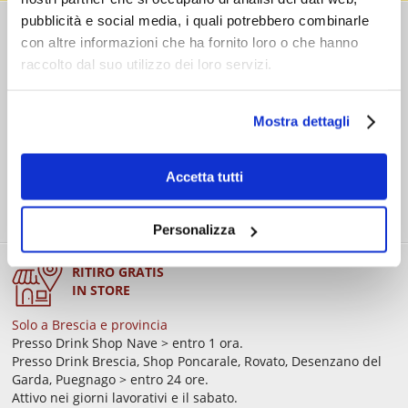
pubblicità e social media, i quali potrebbero combinarle
COSTI DI
con altre informazioni che ha fornito loro o che hanno
SPEDIZIONE
raccolto dal suo utilizzo dei loro servizi.
Consegna standard > € 6,90
Isole > € 8,90
GRATIS
sopra € 59,00
Mostra dettagli
Ordine minimo € 20,00
Accetta tutti
Personalizza
RITIRO GRATIS
IN STORE
Solo a Brescia e provincia
Presso Drink Shop Nave > entro 1 ora.
Presso Drink Brescia, Shop Poncarale, Rovato, Desenzano del
Garda, Puegnago > entro 24 ore.
Attivo nei giorni lavorativi e il sabato.