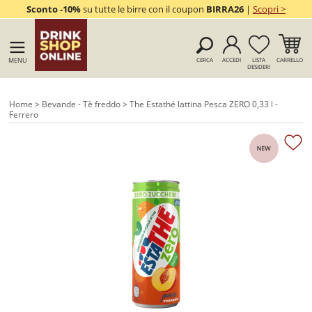
Sconto -10%
su tutte le birre con il coupon
BIRRA26
|
Scopri >
MENU
CERCA
ACCEDI
LISTA
CARRELLO
DESIDERI
Home
>
Bevande - Tè freddo
> The Estathé lattina Pesca ZERO 0,33 l -
Ferrero