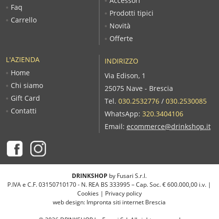
Accessori
Faq
Prodotti tipici
Carrello
Novità
Offerte
L'AZIENDA
INDIRIZZO
Home
Via Edison, 1
Chi siamo
25075 Nave - Brescia
Gift Card
Tel.
030.2532776
/
030.2530085
Contatti
WhatsApp:
320.3404106
Email:
ecommerce@drinkshop.it
DRINKSHOP
by Fusari S.r.l.
P.IVA e C.F. 03150710170 - N. REA BS 333995 – Cap. Soc. € 600.000,00 i.v. |
Cookies
|
Privacy policy
web design:
Impronta siti internet Brescia